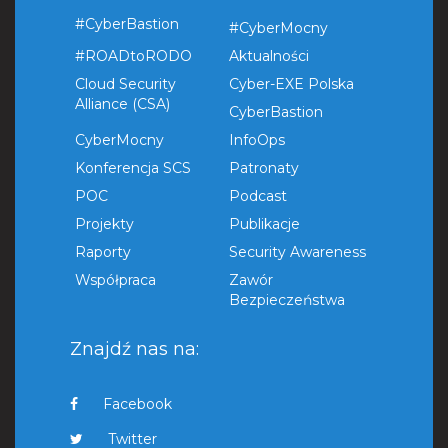
#CyberBastion
#CyberMocny
#ROADtoRODO
Aktualności
Cloud Security
Cyber-EXE Polska
Alliance (CSA)
CyberBastion
CyberMocny
InfoOps
Konferencja SCS
Patronaty
POC
Podcast
Projekty
Publikacje
Raporty
Security Awareness
Współpraca
Zawór
Bezpieczeństwa
Znajdź nas na:
Facebook
Twitter