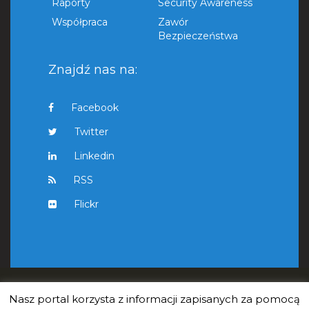
Raporty
Security Awareness
Współpraca
Zawór
Bezpieczeństwa
Znajdź nas na:
Facebook
Twitter
Linkedin
RSS
Flickr
Nasz portal korzysta z informacji zapisanych za pomocą
Copyright © 2011 - 2021 Cybersecurity Foundation. All Rights