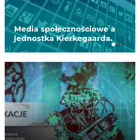
Propaganda i
dezinformacja rosyjskich i
prorosyjskich ośrodków
medialnych w polskiej
przestrzeni informacyjnej