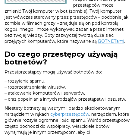
przestępców może
zmienić Twój komputer w bot (zombie). Twój komputer
jest wówczas sterowany przez przestępców – podobnie jak
zombie w filmach grozy – znajduje się on pod kontrolą
kogoś innego i może wykonywać zadania przez Internet
bez twojej wiedzy. Boty zazwyczaj tworzą duże sieci
przejętych komputerów, które nazywane są
BOTNETami
.
Do czego przestępcy używają
botnetów?
Przestprzestępcy mogą używać botnetów do:
– rozsyłania spamu,
– rozprzestrzeniania wirusów,
– atakowania komputerów i serwerów,
– oraz popełniania innych rodzajów przestępstw i oszustw.
Niestety botnety są ważnym i bardzo eksploatowanym
narzędziem w rękach
cyberprzestępców
, narzędziem, które
głównie rozsyła ogromne ilości spamu. Wśród przestępców
często dochodzi do współpracy, właściciele botów
wynajmują je innym przestępcom, aby ci