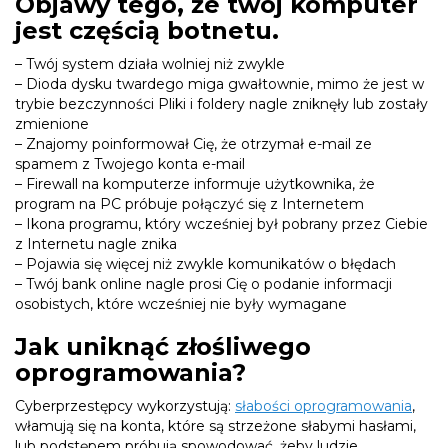
Objawy tego, że twój komputer
jest częścią botnetu.
– Twój system działa wolniej niż zwykle
– Dioda dysku twardego miga gwałtownie, mimo że jest w
trybie bezczynności Pliki i foldery nagle zniknęły lub zostały
zmienione
– Znajomy poinformował Cię, że otrzymał e-mail ze
spamem z Twojego konta e-mail
– Firewall na komputerze informuje użytkownika, że
program na PC próbuje połączyć się z Internetem
– Ikona programu, który wcześniej był pobrany przez Ciebie
z Internetu nagle znika
– Pojawia się więcej niż zwykle komunikatów o błędach
– Twój bank online nagle prosi Cię o podanie informacji
osobistych, które wcześniej nie były wymagane
Jak uniknąć złośliwego
oprogramowania?
Cyberprzestępcy wykorzystują:
słabości oprogramowania
,
włamują się na konta, które są strzeżone słabymi hasłami,
lub podstępem próbują spowodować, żeby ludzie