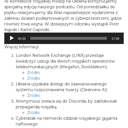
W kontekście rosyjskiej inwazji na Ukrainę kontynuujemy
specjalną edycję naszego podcastu. Od poniedziałku do
piątku relacjonujemy dla Was najważniejsze wydarzenia z
zakresu działań podejmowanych w cyberprzestrzeni, gdzie
również trwa wojna. W dzisiejszym odcinku wystąpili Piotr
Kępski i Kamil Gapiński.
Odtwarzacz
00:00
17:08
plików
dźwiękowych
Więcej informacji:
London Network Exchange (LINX) przestaje
świadczyć usługi dla dwóch rosyjskich operatorów
telekomunikacyjnych (Megafon, Rostelekom).
Źródło
Źródło
Ukraina uzyskała dostęp do zaawansowanego
systemu rozpoznawania twarzy (Clearview AI)
Źródło
Anonymous zwraca się do Discorda, by zablokowali
propagandę rosyjską
Źródło
Cyberatak na niemiecki oddział rosyjskiego giganta
naftowego