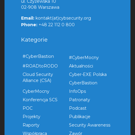
ul. Czyżewska 10
02-908 Warszawa
Email:
kontakt(at)cybsecurity.org
Phone:
+48 22 112 0 800
Kategorie
#CyberBastion
#CyberMocny
#ROADtoRODO
Aktualności
Cloud Security
Cyber-EXE Polska
Alliance (CSA)
CyberBastion
CyberMocny
InfoOps
Konferencja SCS
Patronaty
POC
Podcast
Projekty
Publikacje
Raporty
Security Awareness
Współpraca
Zawór