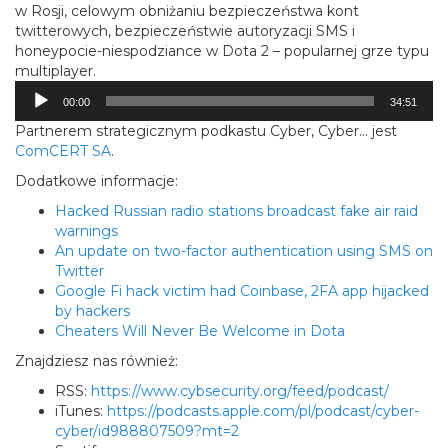
w Rosji, celowym obniżaniu bezpieczeństwa kont
twitterowych, bezpieczeństwie autoryzacji SMS i
honeypocie-niespodziance w Dota 2 – popularnej grze typu
multiplayer.
Odtwarzacz
00:00
34:51
plików
dźwiękowych
Partnerem strategicznym podkastu Cyber, Cyber… jest
ComCERT SA
.
Dodatkowe informacje:
Hacked Russian radio stations broadcast fake air raid
warnings
An update on two-factor authentication using SMS on
Twitter
Google Fi hack victim had Coinbase, 2FA app hijacked
by hackers
Cheaters Will Never Be Welcome in Dota
Znajdziesz nas również:
RSS:
https://www.cybsecurity.org/feed/podcast/
iTunes:
https://podcasts.apple.com/pl/podcast/cyber-
cyber/id988807509?mt=2