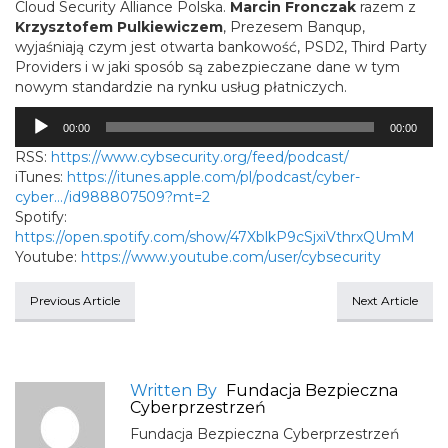
Cloud Security Alliance Polska.
Marcin Fronczak
razem z
Krzysztofem Pulkiewiczem
, Prezesem Banqup,
wyjaśniają czym jest otwarta bankowość, PSD2, Third Party
Providers i w jaki sposób są zabezpieczane dane w tym
nowym standardzie na rynku usług płatniczych.
Odtwarzacz
00:00
00:00
plików
dźwiękowych
RSS:
https://www.cybsecurity.org/feed/podcast/
iTunes:
https://itunes.apple.com/pl/podcast/cyber-
cyber…/id988807509?mt=2
Spotify:
https://open.spotify.com/show/47XblkP9cSjxiVthrxQUmM
Youtube:
https://www.youtube.com/user/cybsecurity
Previous Article
Next Article
Written By
Fundacja Bezpieczna
Cyberprzestrzeń
Fundacja Bezpieczna Cyberprzestrzeń