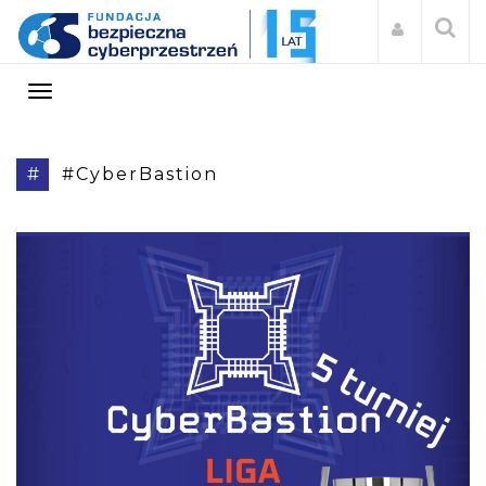
#
#CyberBastion