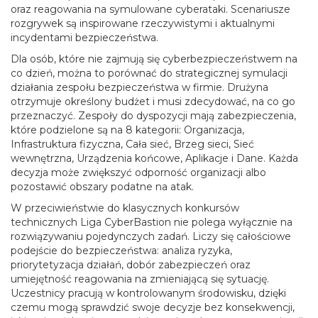
oraz reagowania na symulowane cyberataki. Scenariusze
rozgrywek są inspirowane rzeczywistymi i aktualnymi
incydentami bezpieczeństwa.
Dla osób, które nie zajmują się cyberbezpieczeństwem na
co dzień, można to porównać do strategicznej symulacji
działania zespołu bezpieczeństwa w firmie. Drużyna
otrzymuje określony budżet i musi zdecydować, na co go
przeznaczyć. Zespoły do dyspozycji mają zabezpieczenia,
które podzielone są na 8 kategorii: Organizacja,
Infrastruktura fizyczna, Cała sieć, Brzeg sieci, Sieć
wewnętrzna, Urządzenia końcowe, Aplikacje i Dane. Każda
decyzja może zwiększyć odporność organizacji albo
pozostawić obszary podatne na atak.
W przeciwieństwie do klasycznych konkursów
technicznych Liga CyberBastion nie polega wyłącznie na
rozwiązywaniu pojedynczych zadań. Liczy się całościowe
podejście do bezpieczeństwa: analiza ryzyka,
priorytetyzacja działań, dobór zabezpieczeń oraz
umiejętność reagowania na zmieniającą się sytuację.
Uczestnicy pracują w kontrolowanym środowisku, dzięki
czemu mogą sprawdzić swoje decyzje bez konsekwencji,