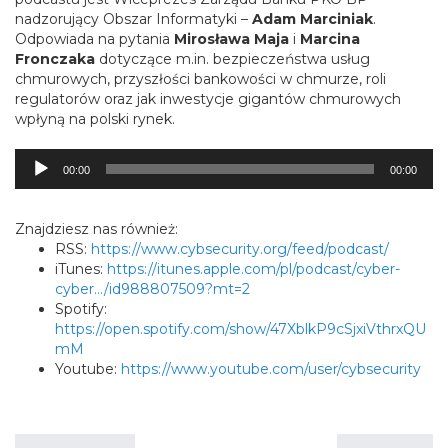
nadzorujący Obszar Informatyki –
Adam Marciniak
.
Odpowiada na pytania
Mirosława Maja
i
Marcina
Fronczaka
dotyczące m.in. bezpieczeństwa usług
chmurowych, przyszłości bankowości w chmurze, roli
regulatorów oraz jak inwestycje gigantów chmurowych
wpłyną na polski rynek.
Odtwarzacz
00:00
00:00
plików
dźwiękowych
Znajdziesz nas również:
RSS:
https://www.cybsecurity.org/feed/podcast/
iTunes:
https://itunes.apple.com/pl/podcast/cyber-
cyber…/id988807509?mt=2
Spotify:
https://open.spotify.com/show/47XblkP9cSjxiVthrxQU
mM
Youtube:
https://www.youtube.com/user/cybsecurity