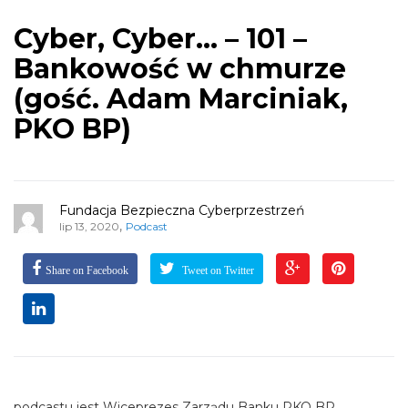
Cyber, Cyber… – 101 –
Bankowość w chmurze
(gość. Adam Marciniak,
PKO BP)
Fundacja Bezpieczna Cyberprzestrzeń
,
lip 13, 2020
Podcast
Share on Facebook
Tweet on Twitter
podcastu jest Wiceprezes Zarządu Banku PKO BP