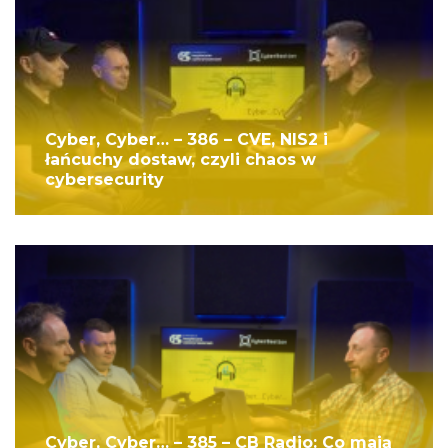
Cyber, Cyber… – 386 – CVE, NIS2 i
łańcuchy dostaw, czyli chaos w
cybersecurity
Cyber, Cyber… – 385 – CB Radio: Co mają