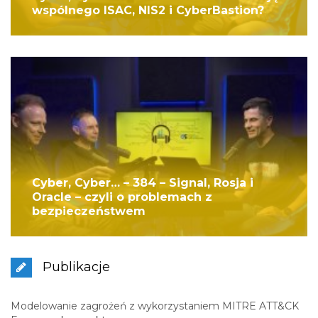
wspólnego ISAC, NIS2 i CyberBastion?
Cyber, Cyber… – 384 – Signal, Rosja i
Oracle – czyli o problemach z
bezpieczeństwem
Publikacje
Modelowanie zagrożeń z wykorzystaniem MITRE ATT&CK