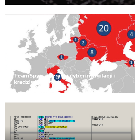
TeamSpy – operacja cyberinwigilacji i
kradzieży danych