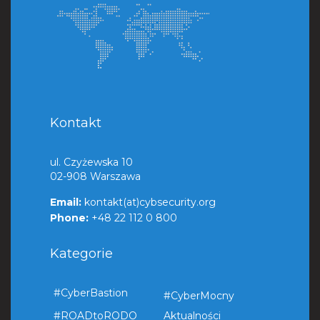
Kontakt
ul. Czyżewska 10
02-908 Warszawa
Email:
kontakt(at)cybsecurity.org
Phone:
+48 22 112 0 800
Kategorie
#CyberBastion
#CyberMocny
#ROADtoRODO
Aktualności