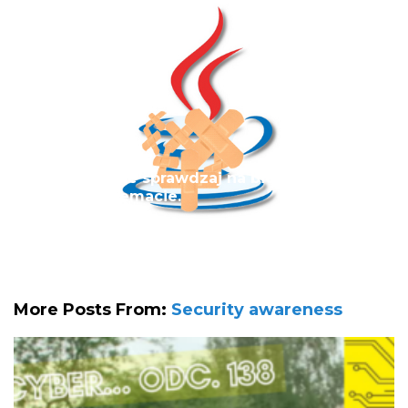
Luki w Javie sprawdzaj na bieżąco co się
dzieje w temacie.
More Posts From:
Security awareness