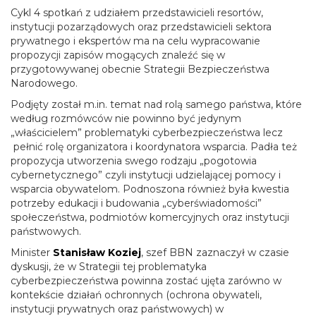
Cykl 4 spotkań z udziałem przedstawicieli resortów,
instytucji pozarządowych oraz przedstawicieli sektora
prywatnego i ekspertów ma na celu wypracowanie
propozycji zapisów mogących znaleźć się w
przygotowywanej obecnie Strategii Bezpieczeństwa
Narodowego.
Podjęty został m.in. temat nad rolą samego państwa, które
według rozmówców nie powinno być jedynym
„właścicielem” problematyki cyberbezpieczeństwa lecz
pełnić rolę organizatora i koordynatora wsparcia. Padła też
propozycja utworzenia swego rodzaju „pogotowia
cybernetycznego” czyli instytucji udzielającej pomocy i
wsparcia obywatelom. Podnoszona również była kwestia
potrzeby edukacji i budowania „cyberświadomości”
społeczeństwa, podmiotów komercyjnych oraz instytucji
państwowych.
Minister
Stanisław Koziej
, szef BBN zaznaczył w czasie
dyskusji, że w Strategii tej problematyka
cyberbezpieczeństwa powinna zostać ujęta zarówno w
kontekście działań ochronnych (ochrona obywateli,
instytucji prywatnych oraz państwowych) w