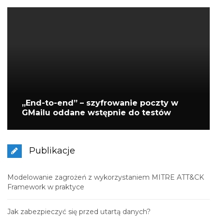
„End-to-end” – szyfrowanie poczty w
GMailu oddane wstępnie do testów
Publikacje
Modelowanie zagrożeń z wykorzystaniem MITRE ATT&CK
Framework w praktyce
Jak zabezpieczyć się przed utartą danych?