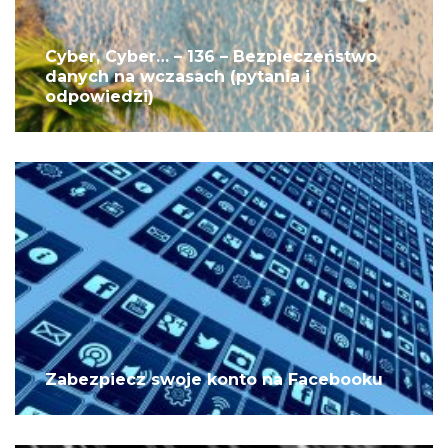
Cyber, Cyber… – 136 – Bezpieczeństwo
danych na wczasach (pytania i
odpowiedzi)
Zabezpiecz swoje konto na Facebooku