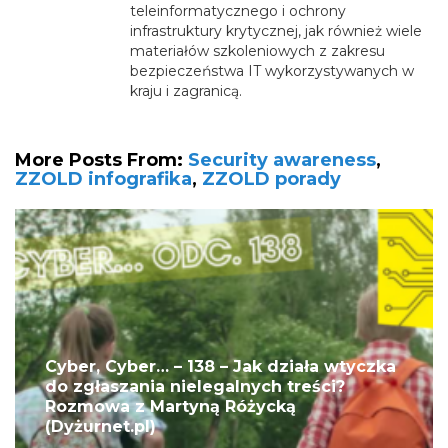
teleinformatycznego i ochrony
infrastruktury krytycznej, jak również wiele
materiałów szkoleniowych z zakresu
bezpieczeństwa IT wykorzystywanych w
kraju i zagranicą.
More Posts From:
Security awareness
,
ZZOLD infografika
,
ZZOLD porady
Cyber, Cyber… – 138 – Jak działa wtyczka
do zgłaszania nielegalnych treści?
Rozmowa z Martyną Różycką
(Dyżurnet.pl)