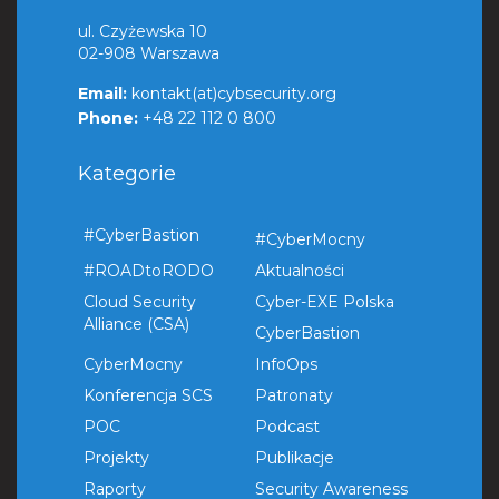
ul. Czyżewska 10
02-908 Warszawa
Email:
kontakt(at)cybsecurity.org
Phone:
+48 22 112 0 800
Kategorie
#CyberBastion
#CyberMocny
#ROADtoRODO
Aktualności
Cloud Security
Cyber-EXE Polska
Alliance (CSA)
CyberBastion
CyberMocny
InfoOps
Konferencja SCS
Patronaty
POC
Podcast
Projekty
Publikacje
Raporty
Security Awareness