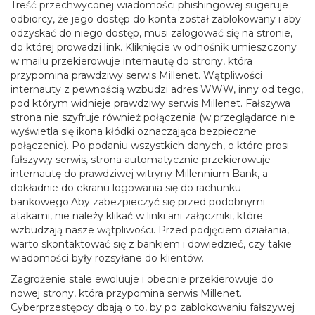
Treść przechwyconej wiadomości phishingowej sugeruje
odbiorcy, że jego dostęp do konta został zablokowany i aby
odzyskać do niego dostęp, musi zalogować się na stronie,
do której prowadzi link. Kliknięcie w odnośnik umieszczony
w mailu przekierowuje internautę do strony, która
przypomina prawdziwy serwis Millenet. Wątpliwości
internauty z pewnością wzbudzi adres WWW, inny od tego,
pod którym widnieje prawdziwy serwis Millenet. Fałszywa
strona nie szyfruje również połączenia (w przeglądarce nie
wyświetla się ikona kłódki oznaczająca bezpieczne
połączenie). Po podaniu wszystkich danych, o które prosi
fałszywy serwis, strona automatycznie przekierowuje
internautę do prawdziwej witryny Millennium Bank, a
dokładnie do ekranu logowania się do rachunku
bankowego.Aby zabezpieczyć się przed podobnymi
atakami, nie należy klikać w linki ani załączniki, które
wzbudzają nasze wątpliwości. Przed podjęciem działania,
warto skontaktować się z bankiem i dowiedzieć, czy takie
wiadomości były rozsyłane do klientów.
Zagrożenie stale ewoluuje i obecnie przekierowuje do
nowej strony, która przypomina serwis Millenet.
Cyberprzestępcy dbają o to, by po zablokowaniu fałszywej