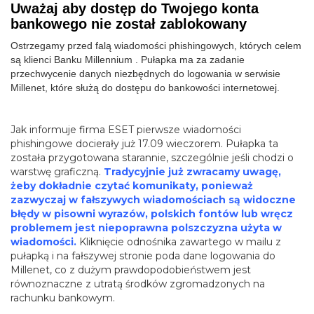
Uważaj aby dostęp do Twojego konta
bankowego nie został zablokowany
Ostrzegamy przed falą wiadomości phishingowych, których celem
są klienci Banku Millennium . Pułapka ma za zadanie
przechwycenie danych niezbędnych do logowania w serwisie
Millenet, które służą do dostępu do bankowości internetowej.
Jak informuje firma ESET pierwsze wiadomości
phishingowe docierały już 17.09 wieczorem. Pułapka ta
została przygotowana starannie, szczególnie jeśli chodzi o
warstwę graficzną.
Tradycyjnie już zwracamy uwagę,
żeby dokładnie czytać komunikaty, ponieważ
zazwyczaj w fałszywych wiadomościach są widoczne
błędy w pisowni wyrazów, polskich fontów lub wręcz
problemem jest niepoprawna polszczyzna użyta w
wiadomości.
Kliknięcie odnośnika zawartego w mailu z
pułapką i na fałszywej stronie poda dane logowania do
Millenet, co z dużym prawdopodobieństwem jest
równoznaczne z utratą środków zgromadzonych na
rachunku bankowym.