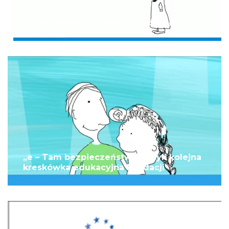
Rozpoczynamy edukację audiowizualną
„e – Tam bezpieczeństwo”, czyli kolejna
kreskówka edukacyjna Fundacji