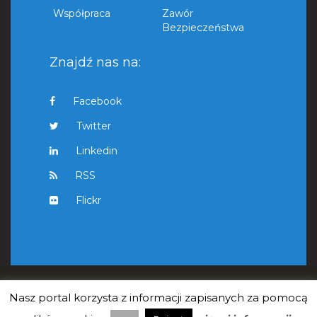
Współpraca
Zawór
Bezpieczeństwa
Znajdź nas na:
Facebook
Twitter
Linkedin
RSS
Flickr
Nasz portal korzysta z informacji zapisanych za pomocą
Copyright © 2011 - 2021 Cybersecurity Foundation. All Rights
Reserved.