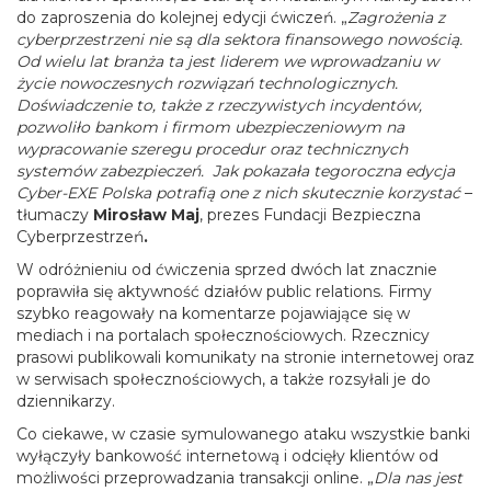
do zaproszenia do kolejnej edycji ćwiczeń. „
Zagrożenia z
cyberprzestrzeni nie są dla sektora finansowego nowością.
Od wielu lat branża ta jest liderem we wprowadzaniu w
życie nowoczesnych rozwiązań technologicznych.
Doświadczenie to, także z rzeczywistych incydentów,
pozwoliło bankom i firmom ubezpieczeniowym na
wypracowanie szeregu procedur oraz technicznych
systemów zabezpieczeń.
Jak pokazała tegoroczna edycja
Cyber-EXE Polska potrafią one z nich skutecznie korzystać
–
tłumaczy
Mirosław Maj
, prezes
Fundacji Bezpieczna
Cyberprzestrzeń
.
W odróżnieniu od ćwiczenia sprzed dwóch lat znacznie
poprawiła się aktywność działów public relations. Firmy
szybko reagowały na komentarze pojawiające się w
mediach i na portalach społecznościowych. Rzecznicy
prasowi publikowali komunikaty na stronie internetowej oraz
w serwisach społecznościowych, a także rozsyłali je do
dziennikarzy.
Co ciekawe, w czasie symulowanego ataku wszystkie banki
wyłączyły bankowość internetową i odcięły klientów od
możliwości przeprowadzania transakcji online. „
Dla nas jest