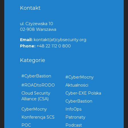
Kontakt
ul. Czyżewska 10
02-908 Warszawa
Email:
kontakt(at)cybsecurity.org
Phone:
+48 22 112 0 800
Kategorie
#CyberBastion
#CyberMocny
#ROADtoRODO
Aktualności
Cloud Security
Cyber-EXE Polska
Alliance (CSA)
CyberBastion
CyberMocny
InfoOps
Konferencja SCS
Patronaty
POC
Podcast