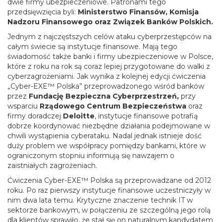
dwie firmy ubezpieczeniowe. Patronami tego
przedsięwzięcia byli:
Ministerstwo Finansów, Komisja
Nadzoru Finansowego oraz Związek Banków Polskich.
Jednym z najczęstszych celów ataku cyberprzestępców na
całym świecie są instytucje finansowe. Mają tego
świadomość także banki i firmy ubezpieczeniowe w Polsce,
które z roku na rok są coraz lepiej przygotowane do walki z
cyberzagrożeniami. Jak wynika z kolejnej edycji ćwiczenia
„Cyber-EXE™ Polska” przeprowadzonego wśród banków
przez
Fundację Bezpieczna Cyberprzestrzeń,
przy
wsparciu
Rządowego Centrum Bezpieczeństwa
oraz
firmy doradczej
Deloitte
, instytucje finansowe potrafią
dobrze koordynować niezbędne działania podejmowane w
chwili wystąpienia cyberataku. Nadal jednak istnieje dość
duży problem we współpracy pomiędzy bankami, które w
ograniczonym stopniu informują się nawzajem o
zaistniałych zagrożeniach.
Ćwiczenia Cyber-EXE™ Polska są przeprowadzane od 2012
roku. Po raz pierwszy instytucje finansowe uczestniczyły w
nim dwa lata temu. Krytyczne znaczenie technik IT w
sektorze bankowym, w połączeniu ze szczególną jego rolą
dla klientów sprawiło, że stał się on naturalnym kandydatem